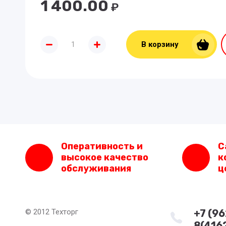
1 400.00
₽
В корзину
Оперативность и
С
высокое качество
к
обслуживания
ц
© 2012 Техторг
+7 (9
8(416