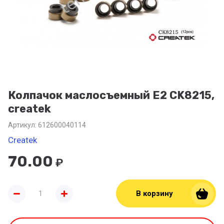
Колпачок маслосъемный Е2 CK8215,
createk
Артикул:
612600040114
Createk
70.00
₽
В корзину